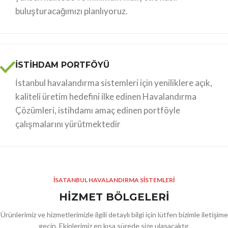
buluşturacağımızı planlıyoruz.
İSTİHDAM PORTFÖYÜ
İstanbul havalandırma sistemleri için yeniliklere açık,
kaliteli üretim hedefini ilke edinen Havalandırma
Çözümleri, istihdamı amaç edinen portföyle
çalışmalarını yürütmektedir
İSATANBUL HAVALANDIRMA SİSTEMLERİ
HİZMET BÖLGELERİ
Ürünlerimiz ve hizmetlerimizle ilgili detaylı bilgi için lütfen bizimle iletişime
geçin. Ekiplerimiz en kısa sürede size ulaşacaktır.