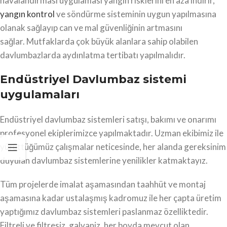
havalandırması uygulaması yangın risklerini en aza indirir,
yangın kontrol
ve söndürme sisteminin uygun yapılmasına
olanak sağlayıp can ve mal güvenliğinin artmasını
sağlar. Mutfaklarda çok büyük alanlara sahip olabilen
davlumbazlarda aydınlatma tertibatı yapılmalıdır.
Endüstriyel Davlumbaz sistemi
uygulamaları
Endüstriyel davlumbaz sistemleri satışı, bakımı ve onarımı
profesyonel ekiplerimizce yapılmaktadır. Uzman ekibimiz ile
yürüttüğümüz çalışmalar neticesinde, her alanda gereksinim
duyulan davlumbaz sistemlerine yenilikler katmaktayız.
Tüm projelerde imalat aşamasından taahhüt ve montaj
aşamasına kadar ustalaşmış kadromuz ile her çapta üretim
yaptığımız davlumbaz sistemleri paslanmaz özelliktedir.
Filtreli ve filtresiz, galvaniz, her boyda mevcut olan