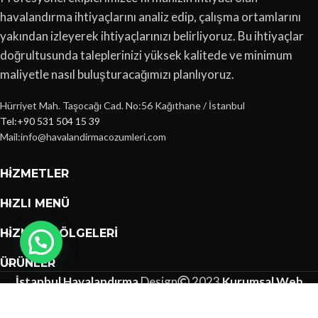
havalandırma ihtiyaçlarını analiz edip, çalışma ortamlarını
yakından izleyerek ihtiyaçlarınızı belirliyoruz. Bu ihtiyaçlar
doğrultusunda taleplerinizi yüksek kalitede ve minimum
maliyetle nasıl buluşturacağımızı planlıyoruz.
Hürriyet Mah. Taşocağı Cad. No:56 Kağıthane / İstanbul
Tel:+90 531 504 15 39
Mail:info@havalandirmacozumleri.com
HIZMETLER
HIZLI MENÜ
HIZMET BÖLGELERI
ÜRÜNLER
İstanbul Havalandırma
Design
2023
Kurumsal Web
Tasarımları
.