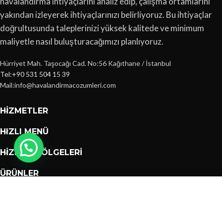
havalandırma ihtiyaçlarını analiz edip, çalışma ortamlarını
yakından izleyerek ihtiyaçlarınızı belirliyoruz. Bu ihtiyaçlar
doğrultusunda taleplerinizi yüksek kalitede ve minimum
maliyetle nasıl buluşturacağımızı planlıyoruz.
Hürriyet Mah. Taşocağı Cad. No:56 Kağıthane / İstanbul
Tel:+90 531 504 15 39
Mail:info@havalandirmacozumleri.com
HIZMETLER
HIZLI MENÜ
HIZMET BÖLGELERI
ÜRÜNLER
İstanbul Havalandırma
Design
2023
Kurumsal Web
Tasarımları
.