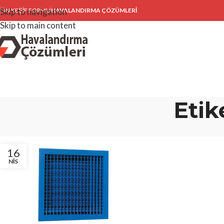
Skip to navigation
ÖN KEŞIF FORMU
HAVALANDIRMA ÇÖZÜMLERİ
Skip to main content
Etik
16
NIS