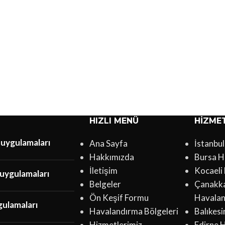
HIZLI MENÜ
HIZME
 uygulamaları
Ana Sayfa
İstanbu
Hakkımızda
Bursa H
İletişim
Kocaeli
uygulamaları
Belgeler
Çanakk
Ön Keşif Formu
Havala
gulamaları
Havalandırma Bölgeleri
Balıkes
Hizmetlerimiz
Edirne 