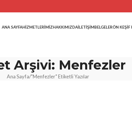
ANA SAYFA
HIZMETLERIMIZ
HAKKIMIZDA
İLETIŞIM
BELGELER
ÖN KEŞIF
et Arşivi: Menfezler
Ana Sayfa
"Menfezler" Etiketli Yazılar