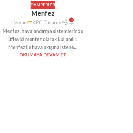
DAMPERLER
Menfez
0
Uzman
KRC Tasarım
Menfez, havalandırma sistemlerinde
üfleyici menfez olarak kullanılır.
Menfez ile hava akışına istene...
OKUMAYA DEVAM ET