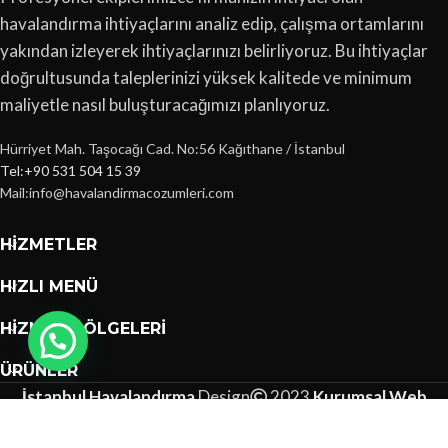
havalandırma ihtiyaçlarını analiz edip, çalışma ortamlarını
yakından izleyerek ihtiyaçlarınızı belirliyoruz. Bu ihtiyaçlar
doğrultusunda taleplerinizi yüksek kalitede ve minimum
maliyetle nasıl buluşturacağımızı planlıyoruz.
Hürriyet Mah. Taşocağı Cad. No:56 Kağıthane / İstanbul
Tel:+90 531 504 15 39
Mail:info@havalandirmacozumleri.com
HIZMETLER
HIZLI MENÜ
HIZMET BÖLGELERI
ÜRÜNLER
İstanbul Havalandırma
Design
2023
Kurumsal Web
Tasarımları
.