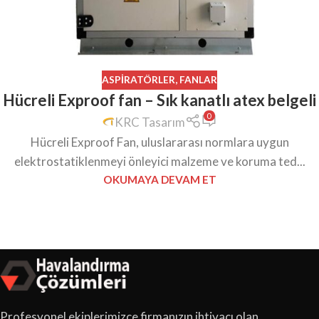
ASPIRATÖRLER
,
FANLAR
Hücreli Exproof fan – Sık kanatlı atex belgeli
0
KRC Tasarım
Hücreli Exproof Fan, uluslararası normlara uygun
elektrostatiklenmeyi önleyici malzeme ve koruma ted...
OKUMAYA DEVAM ET
Profesyonel ekiplerimizce firmanızın ihtiyacı olan