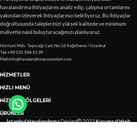
havalandırma ihtiyaçlarını analiz edip, çalışma ortamlarını
yakından izleyerek ihtiyaçlarınızı belirliyoruz. Bu ihtiyaçlar
doğrultusunda taleplerinizi yüksek kalitede ve minimum
maliyetle nasıl buluşturacağımızı planlıyoruz.
Hürriyet Mah. Taşocağı Cad. No:56 Kağıthane / İstanbul
Tel:+90 531 504 15 39
Mail:info@havalandirmacozumleri.com
HIZMETLER
HIZLI MENÜ
HIZMET BÖLGELERI
ÜRÜNLER
İstanbul Havalandırma
Design
2023
Kurumsal Web
Tasarımları
.