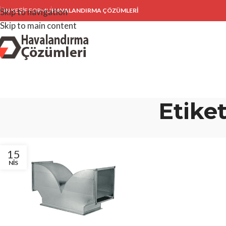
Skip to navigation
ÖN KEŞIF FORMU
HAVALANDIRMA ÇÖZÜMLERİ
Skip to main content
Etiket
15
NIS