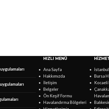
HIZLI MENÜ
HIZME
 uygulamaları
Ana Sayfa
İstanbu
Hakkımızda
Bursa H
İletişim
Kocaeli
uygulamaları
Belgeler
Çanakk
Ön Keşif Formu
Havala
gulamaları
Havalandırma Bölgeleri
Balıkes
Hizmetlerimiz
Edirne 