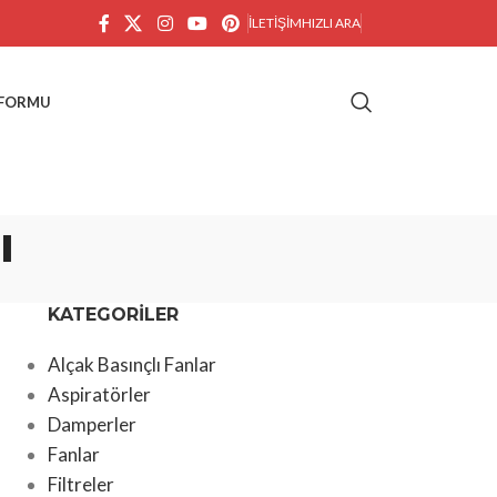
İLETIŞIM
HIZLI ARA
 FORMU
ı
KATEGORILER
Alçak Basınçlı Fanlar
Aspiratörler
Damperler
Fanlar
Filtreler