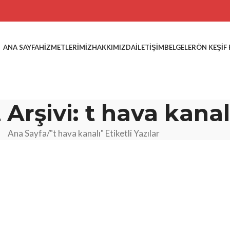
ANA SAYFA
HIZMETLERIMIZ
HAKKIMIZDA
İLETIŞIM
BELGELER
ÖN KEŞIF
 Arşivi: t hava kanal
Ana Sayfa
"t hava kanalı" Etiketli Yazılar