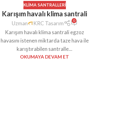
KLIMA SANTRALLERI
Karışım havalı klima santrali
0
Uzman
KRC Tasarım
Karışım havalı klima santrali egzoz
havasını istenen miktarda taze hava ile
karıştırabilen santralle...
OKUMAYA DEVAM ET