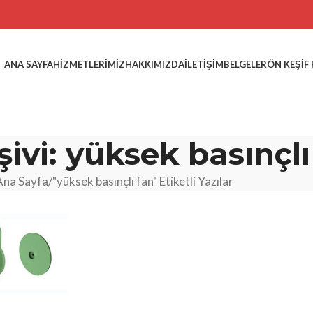
ANA SAYFA
HIZMETLERIMIZ
HAKKIMIZDA
İLETIŞIM
BELGELER
ÖN KEŞIF
şivi: yüksek basınçlı
Ana Sayfa
"yüksek basınçlı fan" Etiketli Yazılar