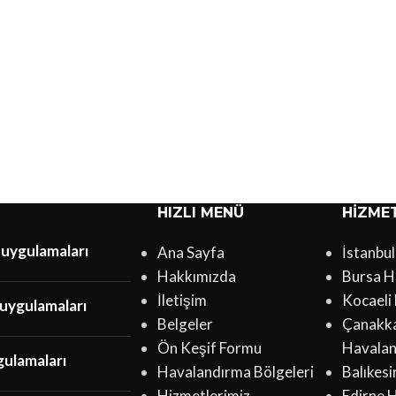
HIZLI MENÜ
HIZME
 uygulamaları
Ana Sayfa
İstanbu
Hakkımızda
Bursa H
İletişim
Kocaeli
uygulamaları
Belgeler
Çanakk
Ön Keşif Formu
Havala
gulamaları
Havalandırma Bölgeleri
Balıkes
Hizmetlerimiz
Edirne 