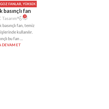
ANGOZ FANLAR
,
YÜKSEK
 basınçlı fan
LI FANLAR
0
 Tasarım
 basınçlı fan, temiz
şlerinde kullanılır.
çlı bu fan ...
 DEVAM ET