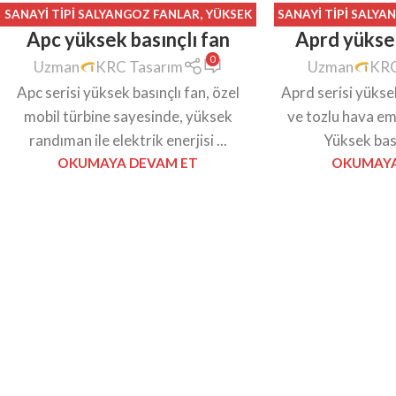
SANAYI TIPI SALYANGOZ FANLAR
,
YÜKSEK
SANAYI TIPI SALY
Apc yüksek basınçlı fan
Aprd yüksek
BASINÇLI FANLAR
BASINÇ
0
Uzman
KRC Tasarım
Uzman
KRC
Apc serisi yüksek basınçlı fan, özel
Aprd serisi yüksek
mobil türbine sayesinde, yüksek
ve tozlu hava emi
randıman ile elektrik enerjisi ...
Yüksek basın
OKUMAYA DEVAM ET
OKUMAYA