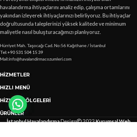
havalandırma ihtiyaçlarını analiz edip, çalışma ortamlarını
yakından izleyerek ihtiyaçlarınızı belirliyoruz. Bu ihtiyaçlar
doğrultusunda taleplerinizi yüksek kalitede ve minimum
maliyetle nasıl buluşturacağımızı planlıyoruz.
Hürriyet Mah. Taşocağı Cad. No:56 Kağıthane / İstanbul
Tel:+90 531 504 15 39
Mail:info@havalandirmacozumleri.com
HIZMETLER
HIZLI MENÜ
HIZMET BÖLGELERI
ÜRÜNLER
İstanbul Havalandırma
Design
2023
Kurumsal Web
Tasarımları
.