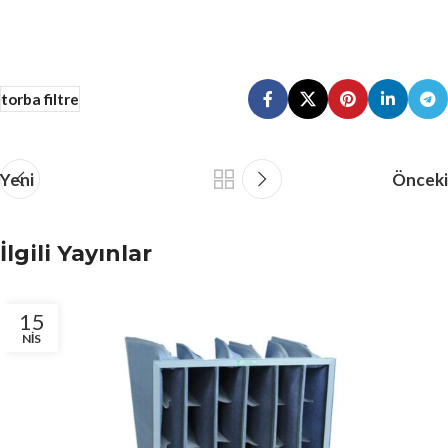
torba filtre
Yeni
Önceki
İlgili Yayınlar
15
NIS