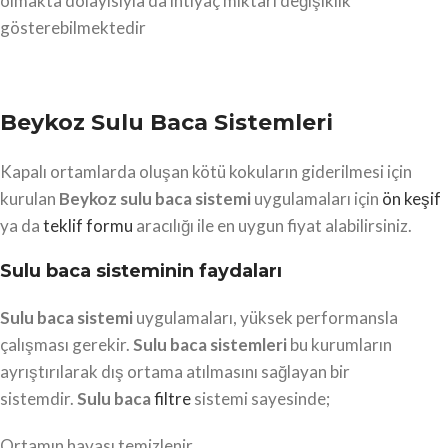
olmakta dolayısıyla da ihtiyaç miktarı değişiklik
gösterebilmektedir
Beykoz Sulu Baca Sistemleri
Kapalı ortamlarda oluşan kötü kokuların giderilmesi için
kurulan
Beykoz
sulu baca sistemi
uygulamaları için
ön keşif
ya da
teklif formu
aracılığı ile en uygun fiyat alabilirsiniz.
Sulu baca sisteminin faydaları
Sulu baca sistemi
uygulamaları, yüksek performansla
çalışması gerekir.
Sulu baca sistemleri
bu kurumların
ayrıştırılarak dış ortama atılmasını sağlayan bir
sistemdir.
Sulu baca
filtre
sistemi sayesinde;
Ortamın havası temizlenir.