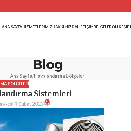
ANA SAYFA
HIZMETLERIMIZ
HAKKIMIZDA
İLETIŞIM
BELGELER
ÖN KEŞIF
Blog
Ana Sayfa
Havalandırma Bölgeleri
MA BÖLGELERI
andırma Sistemleri
0
ım
Açık 4 Şubat 2023