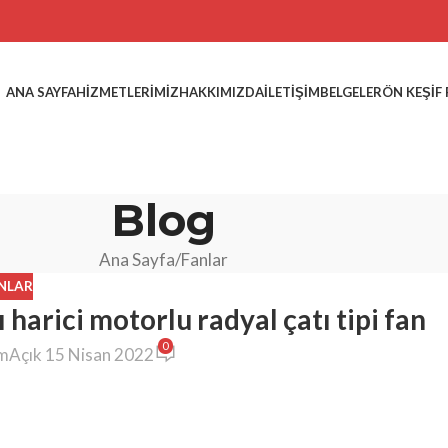
ANA SAYFA
HIZMETLERIMIZ
HAKKIMIZDA
İLETIŞIM
BELGELER
ÖN KEŞIF
Blog
Ana Sayfa
Fanlar
NLAR
harici motorlu radyal çatı tipi fan
0
ım
Açık 15 Nisan 2022