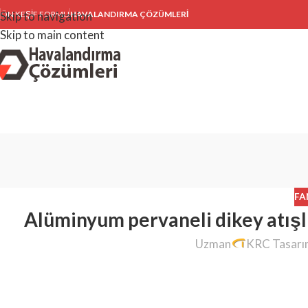
Skip to navigation
ÖN KEŞIF FORMU
HAVALANDIRMA ÇÖZÜMLERİ
Skip to main content
FA
Alüminyum pervaneli dikey atışlı 
Uzman
KRC Tasar