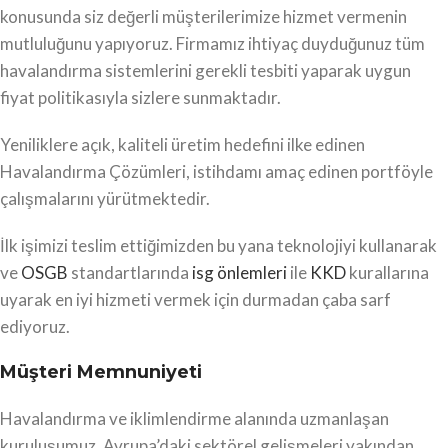
konusunda siz değerli müşterilerimize hizmet vermenin
mutluluğunu yapıyoruz. Firmamız ihtiyaç duyduğunuz tüm
havalandırma sistemlerini gerekli tesbiti yaparak uygun
fiyat politikasıyla sizlere sunmaktadır.
Yeniliklere açık, kaliteli üretim hedefini ilke edinen
Havalandırma Çözümleri, istihdamı amaç edinen portföyle
çalışmalarını yürütmektedir.
İlk işimizi teslim ettiğimizden bu yana teknolojiyi kullanarak
ve
OSGB
standartlarında
isg önlemleri
ile
KKD
kurallarına
uyarak en iyi hizmeti vermek için durmadan çaba sarf
ediyoruz.
Müşteri Memnuniyeti
Havalandırma ve iklimlendirme alanında uzmanlaşan
kuruluşumuz, Avrupa’daki sektörel gelişmeleri yakından