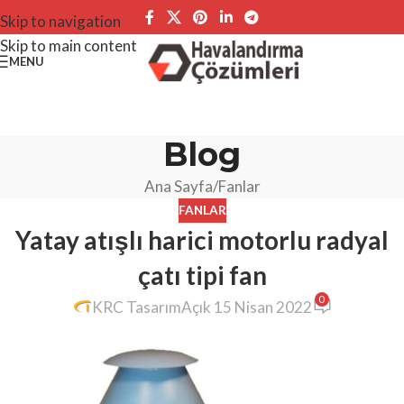
Skip to navigation
Skip to main content
MENU
Blog
Ana Sayfa
Fanlar
FANLAR
Yatay atışlı harici motorlu radyal
çatı tipi fan
0
KRC Tasarım
Açık 15 Nisan 2022