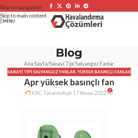
Skip to navigation
Skip to main content
MENU
Blog
Ana Sayfa
Sanayi Tipi Salyangoz Fanlar
SANAYI TIPI SALYANGOZ FANLAR
,
YÜKSEK BASINÇLI FANLAR
Apr yüksek basınçlı fan
0
KRC Tasarım
Açık 17 Nisan 2022