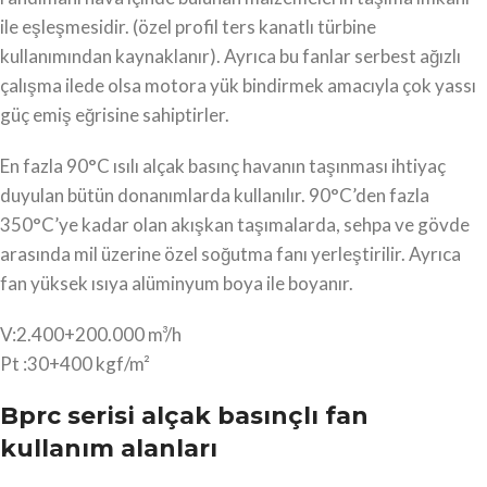
ile eşleşmesidir. (özel profil ters kanatlı türbine
kullanımından kaynaklanır). Ayrıca bu fanlar serbest ağızlı
çalışma ilede olsa motora yük bindirmek amacıyla çok yassı
güç emiş eğrisine sahiptirler.
En fazla 90°C ısılı alçak basınç havanın taşınması ihtiyaç
duyulan bütün donanımlarda kullanılır. 90°C’den fazla
350°C’ye kadar olan akışkan taşımalarda, sehpa ve gövde
arasında mil üzerine özel soğutma fanı yerleştirilir. Ayrıca
fan yüksek ısıya alüminyum boya ile boyanır.
V:2.400+200.000 m³/h
Pt :30+400 kgf/m²
Bprc serisi alçak basınçlı fan
kullanım alanları