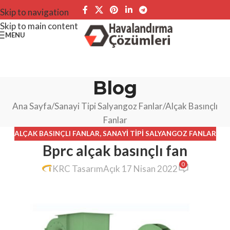
Skip to navigation
Skip to main content
MENU
Blog
Ana Sayfa
Sanayi Tipi Salyangoz Fanlar
Alçak Basınçlı
Fanlar
ALÇAK BASINÇLI FANLAR
,
SANAYI TIPI SALYANGOZ FANLAR
Bprc alçak basınçlı fan
0
KRC Tasarım
Açık 17 Nisan 2022