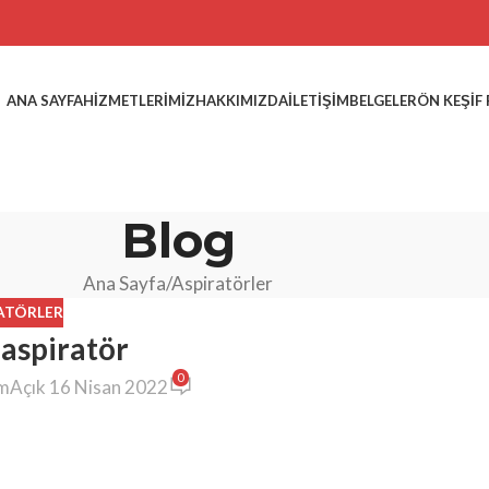
ANA SAYFA
HIZMETLERIMIZ
HAKKIMIZDA
İLETIŞIM
BELGELER
ÖN KEŞIF
Blog
Ana Sayfa
Aspiratörler
ATÖRLER
i aspiratör
0
ım
Açık 16 Nisan 2022